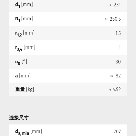
d
[mm]
≈ 231
1
D
[mm]
≈ 250.5
1
r
[mm]
1.5
1,2
r
[mm]
1
3,4
α
[°]
30
0
a
[mm]
≈ 82
重量
[kg]
≈ 4.92
连接尺寸
d
[mm]
207
a, min