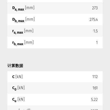
D
[mm]
273
a, max
D
[mm]
275.4
b, max
r
[mm]
1.5
a, max
r
[mm]
1
b, max
计算数据
C
[kN]
112
C
[kN]
161
0
C
[kN]
5.22
u