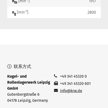
-1
n
[min
]
1917
th
-1
n
[min
]
2800
g
联系方式
Kugel- und
+49 341 45320 0
Rollenlagerwerk Leipzig
+49 341 45320 601
GmbH
info@krw.de
Gutenbergstraße 6
04178 Leipzig, Germany