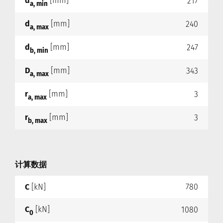
d
[mm]
217
a, min
d
[mm]
240
a, max
d
[mm]
247
b, min
D
[mm]
343
a, max
r
[mm]
3
a, max
r
[mm]
3
b, max
计算数据
C
[kN]
780
C
[kN]
1080
0