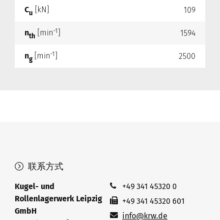
C
[kN]
109
u
-1
n
[min
]
1594
th
-1
n
[min
]
2500
g
联系方式
Kugel- und
+49 341 45320 0
Rollenlagerwerk Leipzig
+49 341 45320 601
GmbH
info@krw.de