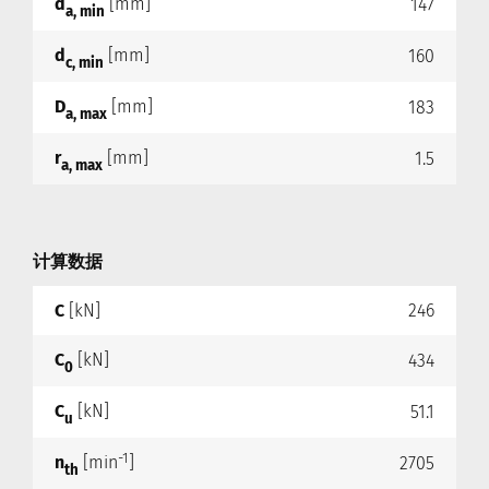
d
[mm]
147
a, min
d
[mm]
160
c, min
D
[mm]
183
a, max
r
[mm]
1.5
a, max
计算数据
C
[kN]
246
C
[kN]
434
0
C
[kN]
51.1
u
-1
n
[min
]
2705
th