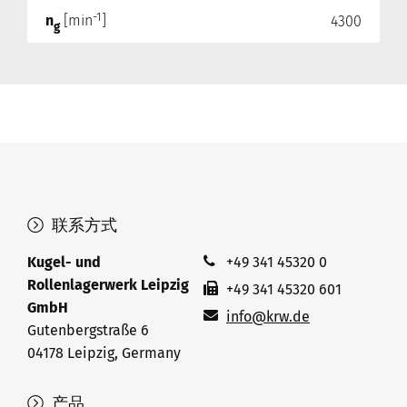
-1
n
[min
]
4300
g
联系方式
Kugel- und
+49 341 45320 0
Rollenlagerwerk Leipzig
+49 341 45320 601
GmbH
info@krw.de
Gutenbergstraße 6
04178 Leipzig, Germany
产品