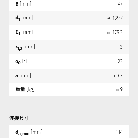
B
[mm]
47
d
[mm]
≈ 139.7
1
D
[mm]
≈ 175.3
1
r
[mm]
3
1,2
α
[°]
23
0
a
[mm]
≈ 67
重量
[kg]
≈ 9
连接尺寸
d
[mm]
114
a, min