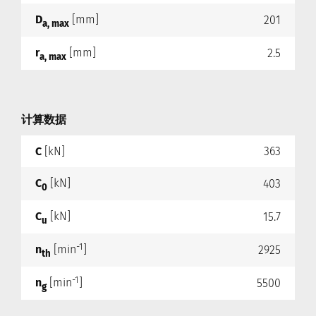
D
[mm]
201
a, max
r
[mm]
2.5
a, max
计算数据
C
[kN]
363
C
[kN]
403
0
C
[kN]
15.7
u
-1
n
[min
]
2925
th
-1
n
[min
]
5500
g