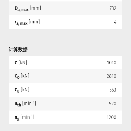
D
[mm]
732
a, max
r
[mm]
4
a, max
计算数据
C
[kN]
1010
C
[kN]
2810
0
C
[kN]
55.1
u
-1
n
[min
]
520
th
-1
n
[min
]
1200
g