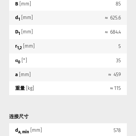
B
[mm]
85
d
[mm]
≈ 625.6
1
D
[mm]
≈ 684.4
1
r
[mm]
5
1,2
α
[°]
35
0
a
[mm]
≈ 459
重量
[kg]
≈ 115
连接尺寸
d
[mm]
578
a, min