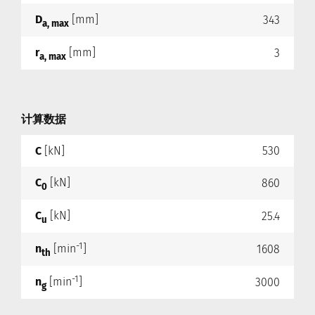
D
[mm]
343
a, max
r
[mm]
3
a, max
计算数据
C
[kN]
530
C
[kN]
860
0
C
[kN]
25.4
u
-1
n
[min
]
1608
th
-1
n
[min
]
3000
g