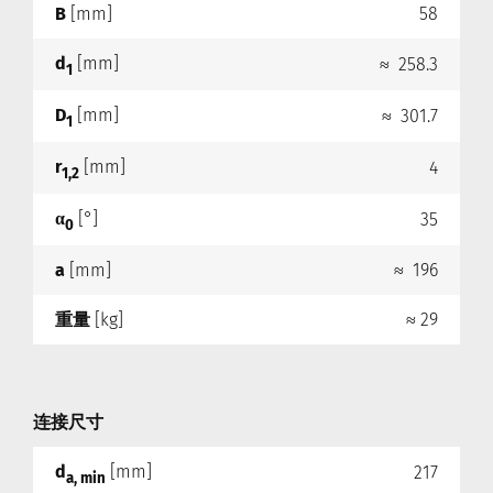
B
[mm]
58
d
[mm]
≈ 258.3
1
D
[mm]
≈ 301.7
1
r
[mm]
4
1,2
α
[°]
35
0
a
[mm]
≈ 196
重量
[kg]
≈ 29
连接尺寸
d
[mm]
217
a, min