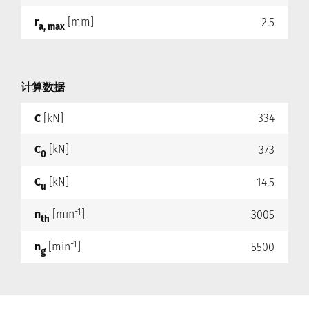
r
[mm]
2.5
a, max
计算数据
C
[kN]
334
C
[kN]
373
0
C
[kN]
14.5
u
-1
n
[min
]
3005
th
-1
n
[min
]
5500
g