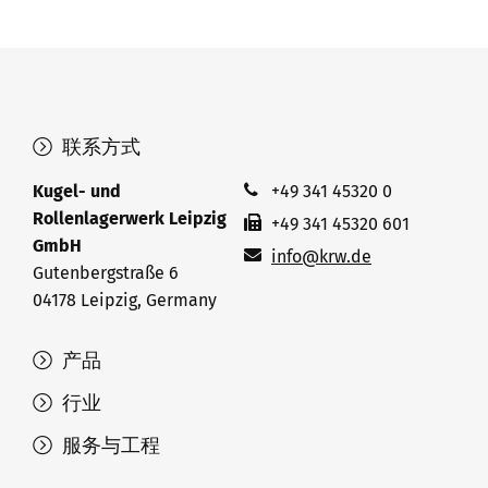
联系方式
Kugel- und
+49 341 45320 0
Rollenlagerwerk Leipzig
+49 341 45320 601
GmbH
info@krw.de
Gutenbergstraße 6
04178 Leipzig, Germany
产品
行业
服务与工程