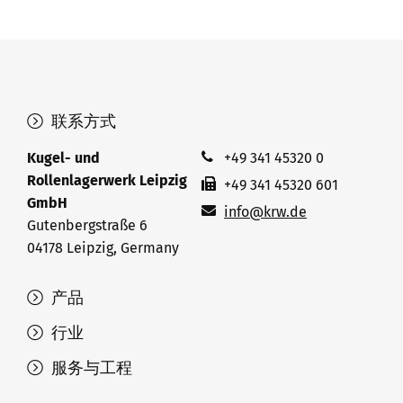
联系方式
Kugel- und
+49 341 45320 0
Rollenlagerwerk Leipzig
+49 341 45320 601
GmbH
info@krw.de
Gutenbergstraße 6
04178 Leipzig, Germany
产品
行业
服务与工程