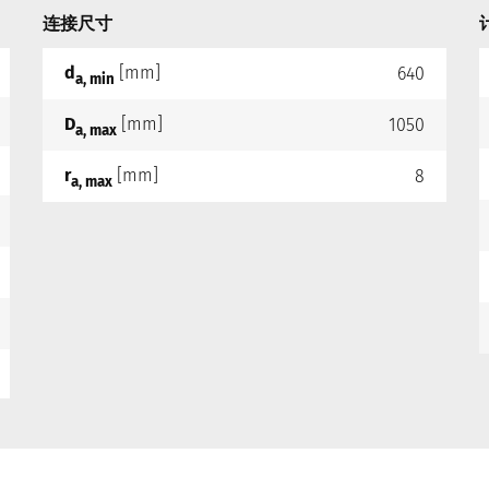
连接尺寸
d
[mm]
640
a, min
D
[mm]
1050
a, max
r
[mm]
8
a, max