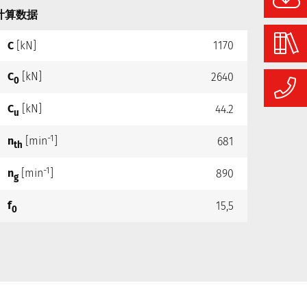
计算数据
C
[kN]
1170
C
[kN]
2640
0
C
[kN]
44.2
u
-1
n
[min
]
681
th
-1
n
[min
]
890
g
f
15,5
0