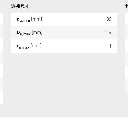
连接尺寸
d
[mm]
96
a, min
D
[mm]
119
a, max
r
[mm]
1
a, max