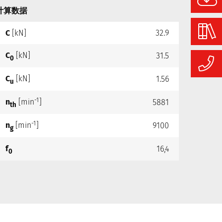
计算数据
C
[kN]
32.9
C
[kN]
31.5
0
C
[kN]
1.56
u
-1
n
[min
]
5881
th
-1
n
[min
]
9100
g
f
16,4
0