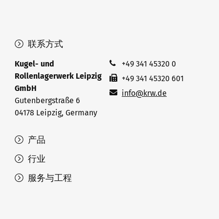
联系方式
Kugel- und
+49 341 45320 0
Rollenlagerwerk Leipzig
+49 341 45320 601
GmbH
info@krw.de
Gutenbergstraße 6
04178 Leipzig, Germany
产品
行业
服务与工程