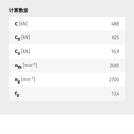
计算数据
C
[kN]
488
C
[kN]
625
0
C
[kN]
16.9
u
-1
n
[min
]
2061
th
-1
n
[min
]
2700
g
f
13,4
0