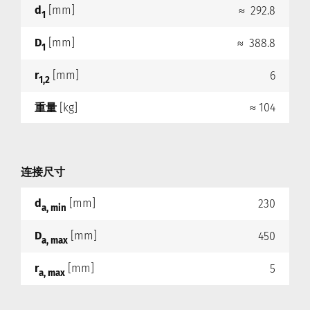
d
[mm]
≈ 292.8
1
D
[mm]
≈ 388.8
1
r
[mm]
6
1,2
重量
[kg]
≈ 104
连接尺寸
d
[mm]
230
a, min
D
[mm]
450
a, max
r
[mm]
5
a, max