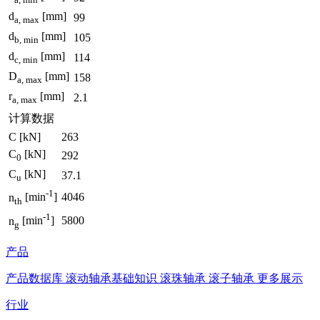
a, min
d
[mm]
99
a, max
d
[mm]
105
b, min
d
[mm]
114
c, min
D
[mm]
158
a, max
r
[mm]
2.1
a, max
计算数据
C
[kN]
263
C
[kN]
292
0
C
[kN]
37.1
u
-1
4046
n
[min
]
th
-1
5800
n
[min
]
g
产品
产品数据库
滚动轴承基础知识
滚珠轴承
滚子轴承
更多展示
行业