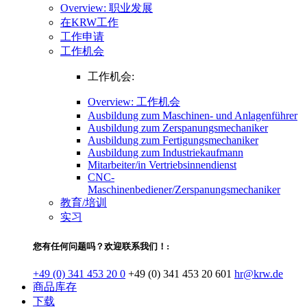
Overview: 职业发展
在KRW工作
工作申请
工作机会
工作机会:
Overview: 工作机会
Ausbildung zum Maschinen- und Anlagenführer
Ausbildung zum Zerspanungsmechaniker
Ausbildung zum Fertigungsmechaniker
Ausbildung zum Industriekaufmann
Mitarbeiter/in Vertriebsinnendienst
CNC-
Maschinenbediener/Zerspanungsmechaniker
教育/培训
实习
您有任何问题吗？欢迎联系我们！:
+49 (0) 341 453 20 0
+49 (0) 341 453 20 601
hr@krw.de
商品库存
下载