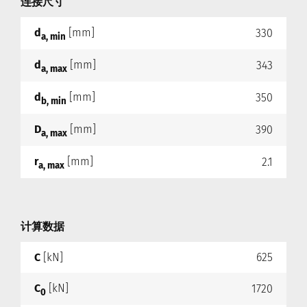
连接尺寸
d
[mm]
330
a, min
d
[mm]
343
a, max
d
[mm]
350
b, min
D
[mm]
390
a, max
r
[mm]
2.1
a, max
计算数据
C
[kN]
625
C
[kN]
1720
0