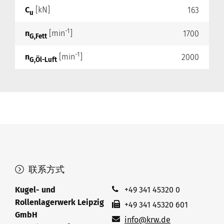
C
[kN]
163
u
-1
n
[min
]
1700
G,Fett
-1
n
[min
]
2000
G,Öl-Luft
联系方式
Kugel- und
+49 341 45320 0
Rollenlagerwerk Leipzig
+49 341 45320 601
GmbH
info@krw.de