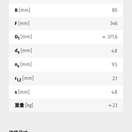
B
[mm]
80
F
[mm]
346
D
[mm]
≈ 371.6
1
d
[mm]
4.8
s
n
[mm]
9.5
s
r
[mm]
2.1
1,2
s
[mm]
4.8
重量
[kg]
≈ 23