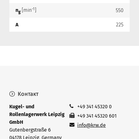
-1
n
[min
]
550
g
A
225
Контакт
Kugel- und
+49 341 45320 0
Rollenlagerwerk Leipzig
+49 341 45320 601
GmbH
info@krw.de
Gutenbergstraße 6
04178 Leipzig, Germany