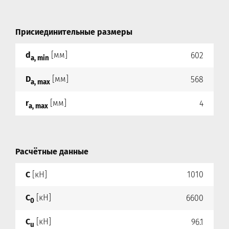
Присиединительные размеры
d
[мм]
602
a, min
D
[мм]
568
a, max
r
[мм]
4
a, max
Расчётные данные
C
[кН]
1010
C
[кН]
6600
0
C
[кН]
96.1
u