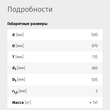
Подробности
Габаритные размеры
d
[мм]
500
D
[мм]
670
T
[мм]
135
d
[мм]
665
1
D
[мм]
505
1
r
[мм]
5
1,2
Масса
[кг]
≈ 141