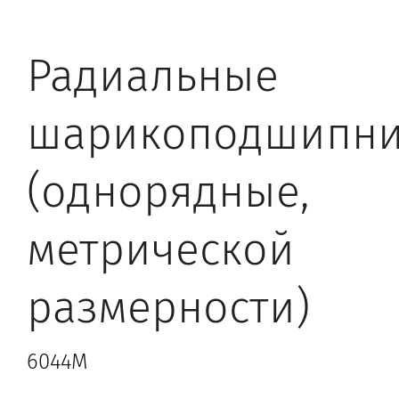
Радиальные
шарикоподшипн
(однорядные,
метрической
размерности)
6044M