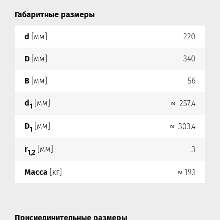
Габаритные размеры
d
[мм]
220
D
[мм]
340
B
[мм]
56
d
[мм]
≈ 257.4
1
D
[мм]
≈ 303.4
1
r
[мм]
3
1,2
Масса
[кг]
≈ 19.1
Присиединительные размеры