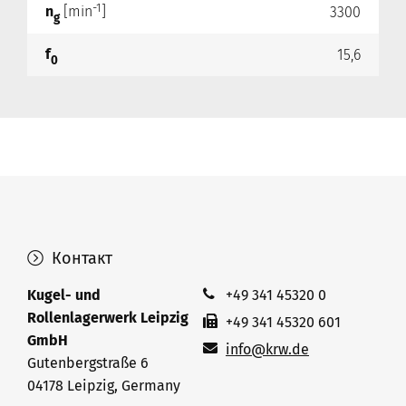
-1
n
[min
]
3300
g
f
15,6
0
Контакт
Kugel- und
+49 341 45320 0
Rollenlagerwerk Leipzig
+49 341 45320 601
GmbH
info@krw.de
Gutenbergstraße 6
04178 Leipzig, Germany