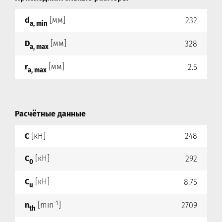
d
[мм]
232
a, min
D
[мм]
328
a, max
r
[мм]
2.5
a, max
Расчётные данные
C
[кН]
248
C
[кН]
292
0
C
[кН]
8.75
u
-1
n
[min
]
2709
th