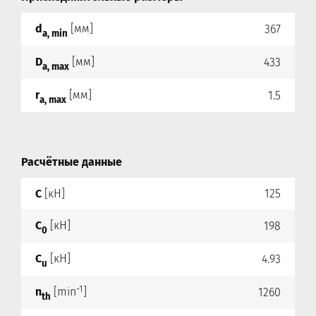
d
[мм]
367
a, min
D
[мм]
433
a, max
r
[мм]
1.5
a, max
Расчётные данные
C
[кН]
125
C
[кН]
198
0
C
[кН]
4.93
u
-1
n
[min
]
1260
th