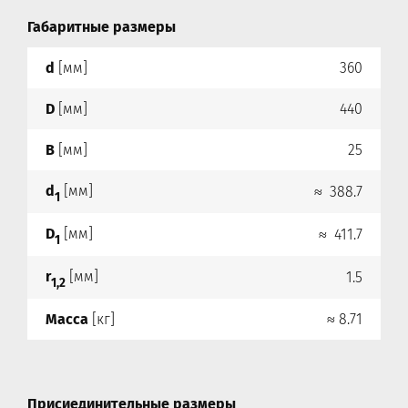
Габаритные размеры
d
[мм]
360
D
[мм]
440
B
[мм]
25
d
[мм]
≈ 388.7
1
D
[мм]
≈ 411.7
1
r
[мм]
1.5
1,2
Масса
[кг]
≈ 8.71
Присиединительные размеры