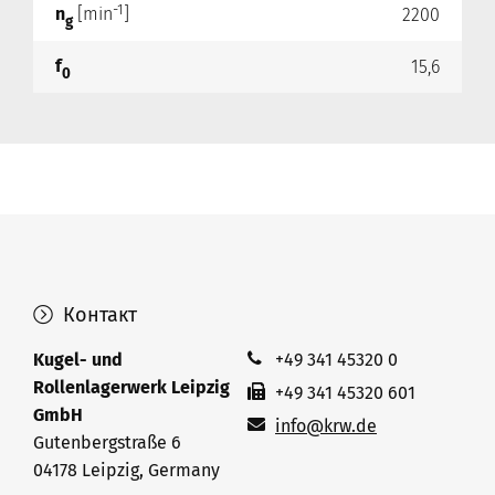
-1
n
[min
]
2200
g
f
15,6
0
Контакт
Kugel- und
+49 341 45320 0
Rollenlagerwerk Leipzig
+49 341 45320 601
GmbH
info@krw.de
Gutenbergstraße 6
04178 Leipzig, Germany