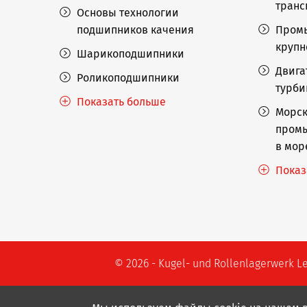
транс
Основы технологии
подшипников качения
Пром
крупн
Шарикоподшипники
Двига
Роликоподшипники
турб
Показать больше
Морск
промы
в мор
Показ
© 2026 - Kugel- und Rollenlagerwerk L