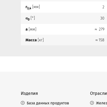
r
[мм]
2
3,4
α
[°]
30
0
a
[мм]
≈ 279
Масса
[кг]
≈ 158
Изделия
Отрасли
База данных продуктов
Желез