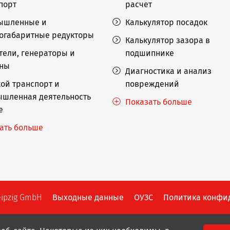
порт
расчет
ышленные и
Калькулятор посадок
огабаритные редукторы
Калькулятор зазора в
тели, генераторы и
подшипнике
ины
Диагностика и анализ
ой транспорт и
повреждений
шленная деятельность
Показать больше
е
ать больше
eipzig GmbH
Выходные данные
ОУЗС
Политика конфи