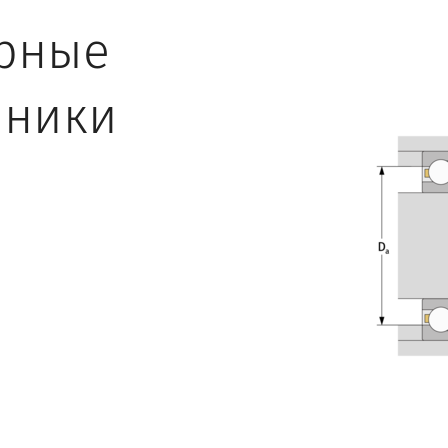
рные
ники