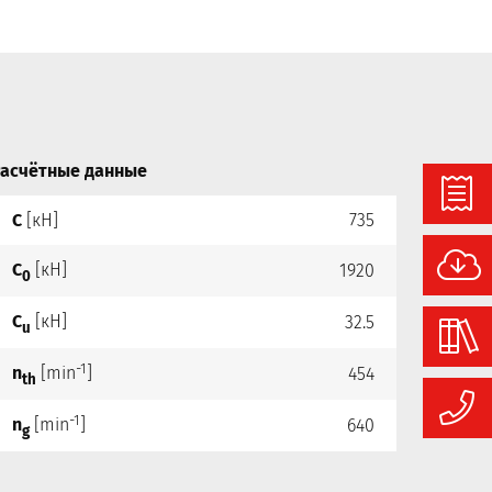
асчётные данные
C
[кН]
735
C
[кН]
1920
0
C
[кН]
32.5
u
-1
n
[min
]
454
th
-1
n
[min
]
640
g