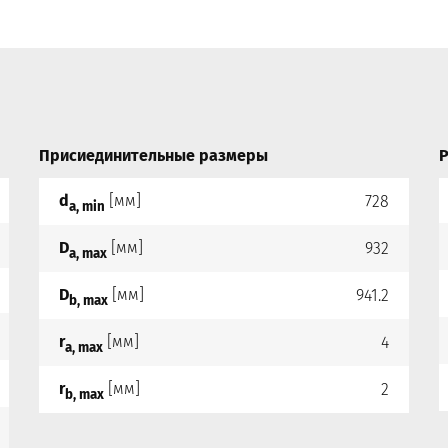
Присиединительные размеры
Р
d
[мм]
728
a, min
D
[мм]
932
a, max
D
[мм]
941.2
b, max
r
[мм]
4
a, max
r
[мм]
2
b, max