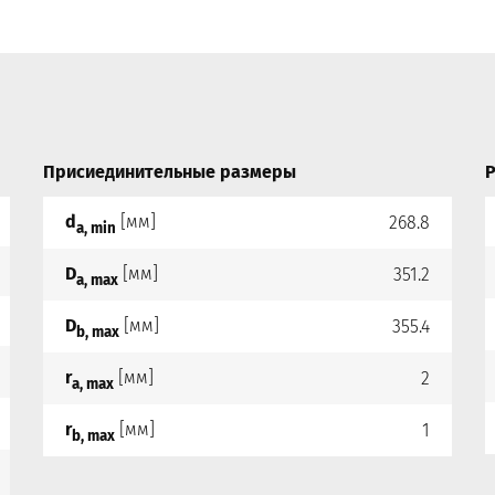
Присиединительные размеры
Р
d
[мм]
268.8
a, min
D
[мм]
351.2
a, max
D
[мм]
355.4
b, max
r
[мм]
2
a, max
r
[мм]
1
b, max