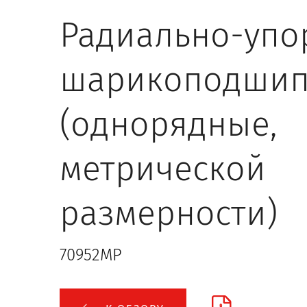
Радиально-упо
шарикоподшип
(однорядные,
метрической
размерности)
70952MP