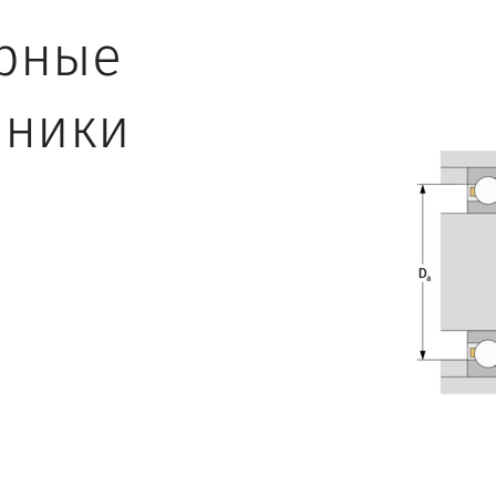
рные
ники