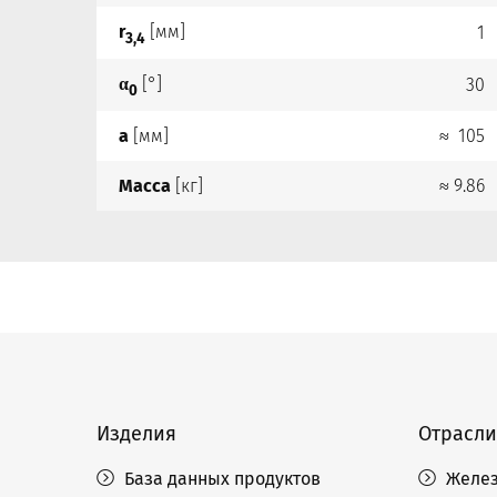
r
[мм]
1
3,4
α
[°]
30
0
a
[мм]
≈ 105
Масса
[кг]
≈ 9.86
Изделия
Отрасли
База данных продуктов
Желез