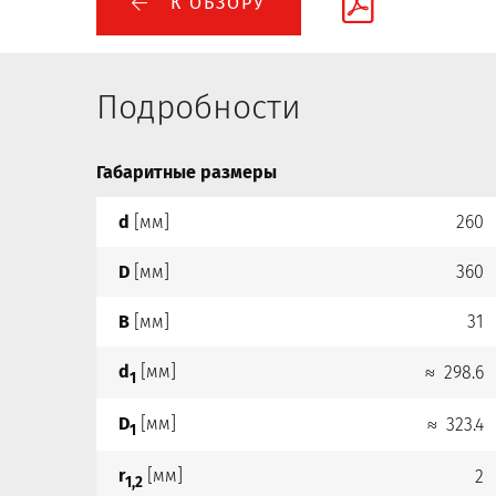
К ОБЗОРУ
Подробности
Габаритные размеры
d
[мм]
260
D
[мм]
360
B
[мм]
31
d
[мм]
≈ 298.6
1
D
[мм]
≈ 323.4
1
r
[мм]
2
1,2