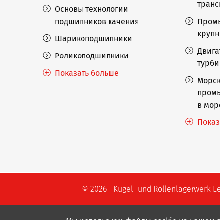
транс
Основы технологии
подшипников качения
Пром
крупн
Шарикоподшипники
Двига
Роликоподшипники
турб
Показать больше
Морск
промы
в мор
Показ
© 2026 - Kugel- und Rollenlagerwerk L