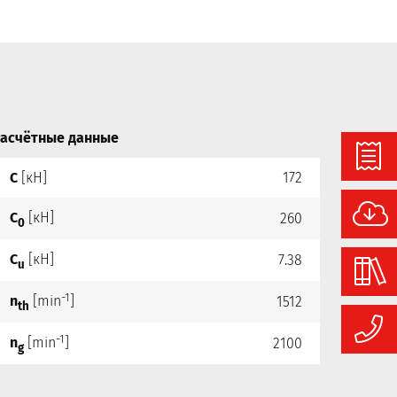
асчётные данные
C
[кН]
172
C
[кН]
260
0
C
[кН]
7.38
u
-1
n
[min
]
1512
th
-1
n
[min
]
2100
g