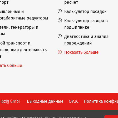
порт
расчет
ышленные и
Калькулятор посадок
огабаритные редукторы
Калькулятор зазора в
тели, генераторы и
подшипнике
ины
Диагностика и анализ
ой транспорт и
повреждений
шленная деятельность
Показать больше
е
ать больше
eipzig GmbH
Выходные данные
ОУЗС
Политика конфи