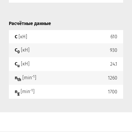
Расчётные данные
C
[кН]
610
C
[кН]
930
0
C
[кН]
24.1
u
-1
n
[min
]
1260
th
-1
n
[min
]
1700
g