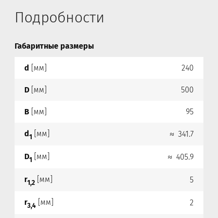
Подробности
Габаритные размеры
d
[мм]
240
D
[мм]
500
B
[мм]
95
d
[мм]
≈ 341.7
1
D
[мм]
≈ 405.9
1
r
[мм]
5
1,2
r
[мм]
2
3,4