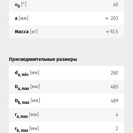
α
[°]
40
0
a
[мм]
≈ 203
Масса
[кг]
≈ 92.5
Присиединительные размеры
d
[мм]
260
a, min
D
[мм]
480
a, max
D
[мм]
489
b, max
r
[мм]
4
a, max
r
[мм]
2
b, max