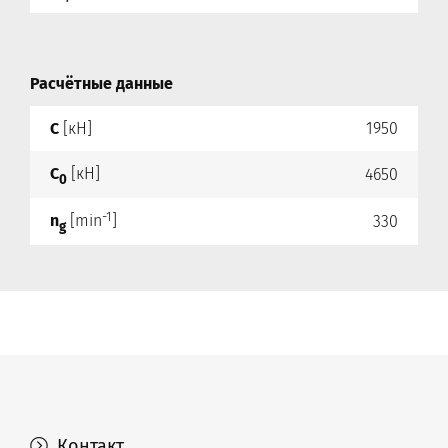
Расчётные данные
C
[кН]
1950
C
[кН]
4650
0
-1
n
[min
]
330
g
Контакт