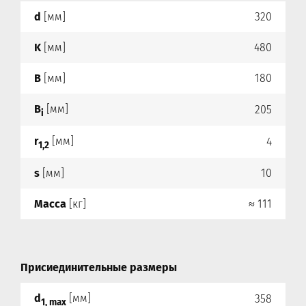
d
[мм]
320
K
[мм]
480
B
[мм]
180
B
[мм]
205
i
r
[мм]
4
1,2
s
[мм]
10
Масса
[кг]
≈ 111
Присиединительные размеры
d
[мм]
358
1, max