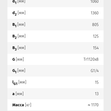
d
[мм]
1060
1
d
[мм]
1360
2
B
[мм]
805
1
B
[мм]
125
2
B
[мм]
154
3
G
[мм]
Tr1120x8
G
[мм]
G1/4
1
l
[мм]
15
G1
a
[мм]
13
Масса
[кг]
≈ 1170