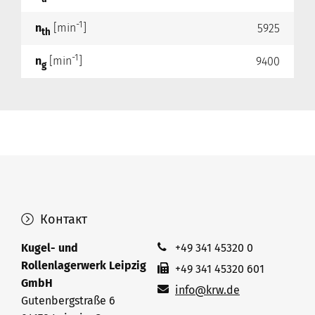
-1
n
[min
]
5925
th
-1
n
[min
]
9400
g
Контакт
Kugel- und
+49 341 45320 0
Rollenlagerwerk Leipzig
+49 341 45320 601
GmbH
info@krw.de
Gutenbergstraße 6