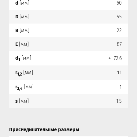
d
[мм]
60
D
[мм]
95
B
[мм]
22
E
[мм]
87
d
[мм]
≈ 72.6
1
r
[мм]
1.1
1,2
r
[мм]
1
3,4
s
[мм]
1.5
Присиединительные размеры