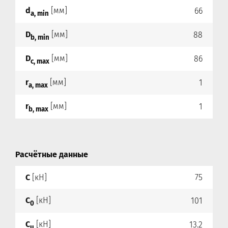
d
[мм]
66
a, min
D
[мм]
88
b, min
D
[мм]
86
c, max
r
[мм]
1
a, max
r
[мм]
1
b, max
Расчётные данные
C
[кН]
75
C
[кН]
101
0
C
[кН]
13.2
u