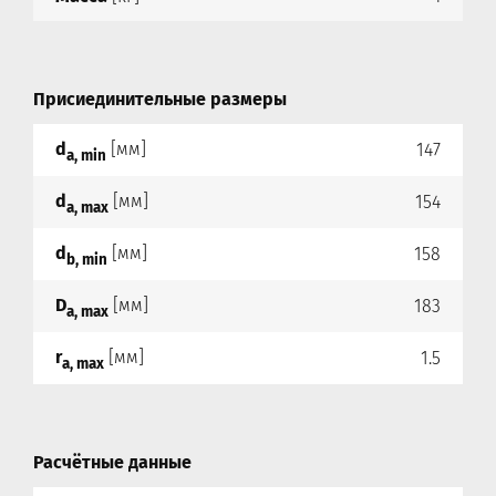
Присиединительные размеры
d
[мм]
147
a, min
d
[мм]
154
a, max
d
[мм]
158
b, min
D
[мм]
183
a, max
r
[мм]
1.5
a, max
Расчётные данные