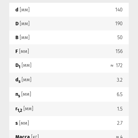
d
[мм]
140
D
[мм]
190
B
[мм]
50
F
[мм]
156
D
[мм]
≈ 172
1
d
[мм]
3.2
s
n
[мм]
6.5
s
r
[мм]
1.5
1,2
s
[мм]
2.7
Масса
[кг]
≈ 4