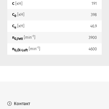
C
[кН]
191
C
[кН]
398
0
C
[кН]
46.9
u
-1
n
[min
]
3900
G,Fett
-1
n
[min
]
4600
G,Öl-Luft
Контакт