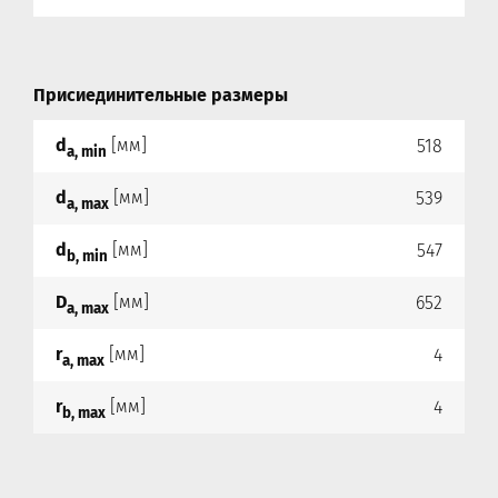
Присиединительные размеры
d
[мм]
518
a, min
d
[мм]
539
a, max
d
[мм]
547
b, min
D
[мм]
652
a, max
r
[мм]
4
a, max
r
[мм]
4
b, max