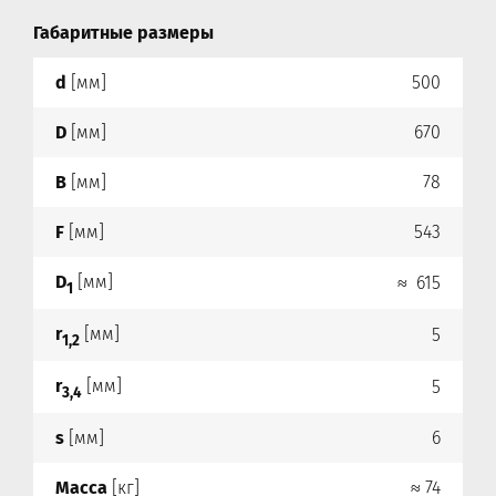
Габаритные размеры
d
[мм]
500
D
[мм]
670
B
[мм]
78
F
[мм]
543
D
[мм]
≈ 615
1
r
[мм]
5
1,2
r
[мм]
5
3,4
s
[мм]
6
Масса
[кг]
≈ 74