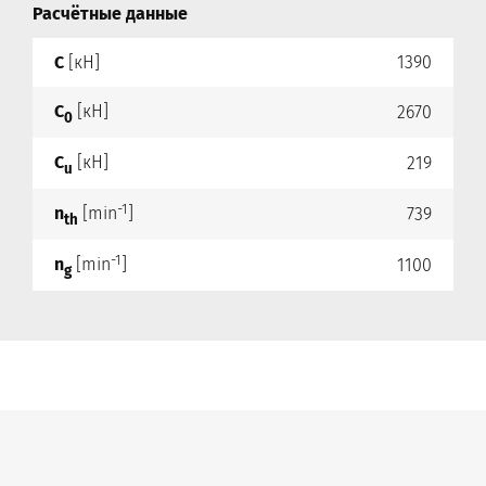
Расчётные данные
C
[кН]
1390
C
[кН]
2670
0
C
[кН]
219
u
-1
n
[min
]
739
th
-1
n
[min
]
1100
g