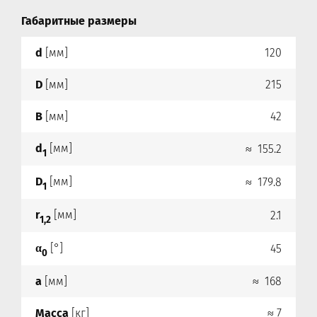
Габаритные размеры
d
[мм]
120
D
[мм]
215
B
[мм]
42
d
[мм]
≈ 155.2
1
D
[мм]
≈ 179.8
1
r
[мм]
2.1
1,2
α
[°]
45
0
a
[мм]
≈ 168
Масса
[кг]
≈ 7