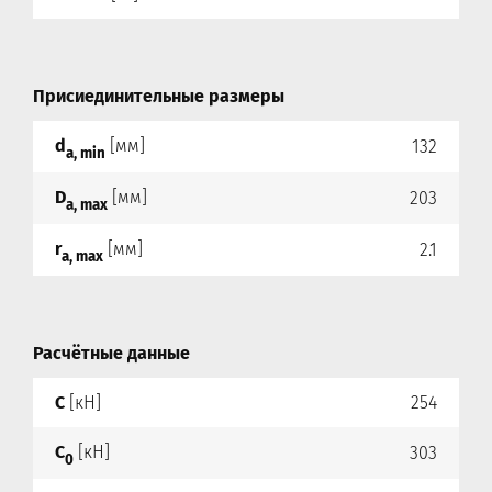
Присиединительные размеры
d
[мм]
132
a, min
D
[мм]
203
a, max
r
[мм]
2.1
a, max
Расчётные данные
C
[кН]
254
C
[кН]
303
0