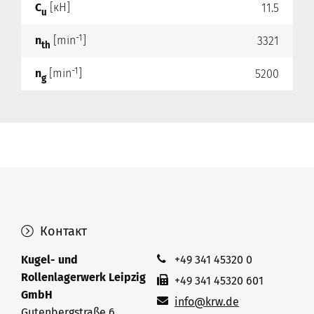
C
[кН]
11.5
u
-1
n
[min
]
3321
th
-1
n
[min
]
5200
g
Контакт
Kugel- und
+49 341 45320 0
Rollenlagerwerk Leipzig
+49 341 45320 601
GmbH
info@krw.de
Gutenbergstraße 6