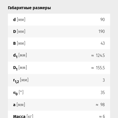
Габаритные размеры
d
[мм]
90
D
[мм]
190
B
[мм]
43
d
[мм]
≈ 124.5
1
D
[мм]
≈ 155.5
1
r
[мм]
3
1,2
α
[°]
35
0
a
[мм]
≈ 98
Масса
[кг]
≈ 6