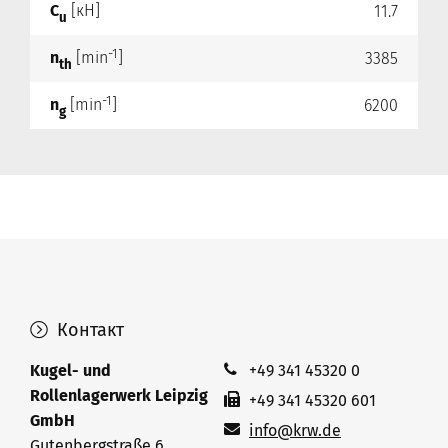
C
[кН]
11.7
u
-1
n
[min
]
3385
th
-1
n
[min
]
6200
g
Контакт
Kugel- und
+49 341 45320 0
Rollenlagerwerk Leipzig
+49 341 45320 601
GmbH
info@krw.de
Gutenbergstraße 6