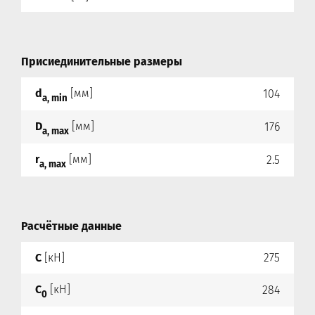
Присиединительные размеры
d
[мм]
104
a, min
D
[мм]
176
a, max
r
[мм]
2.5
a, max
Расчётные данные
C
[кН]
275
C
[кН]
284
0