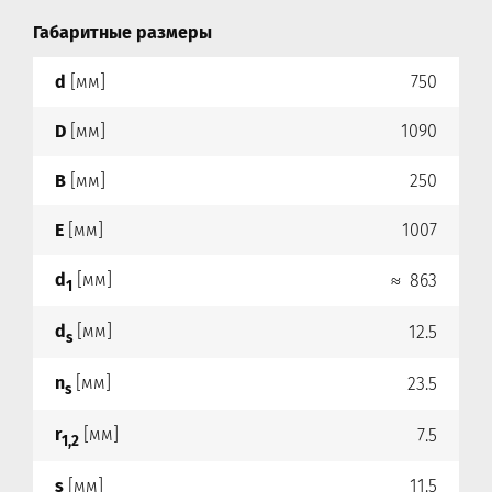
Габаритные размеры
d
[мм]
750
D
[мм]
1090
B
[мм]
250
E
[мм]
1007
d
[мм]
≈ 863
1
d
[мм]
12.5
s
n
[мм]
23.5
s
r
[мм]
7.5
1,2
s
[мм]
11.5