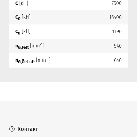
C
[кН]
7500
C
[кН]
16400
0
C
[кН]
1190
u
-1
n
[min
]
540
G,Fett
-1
n
[min
]
640
G,Öl-Luft
Контакт