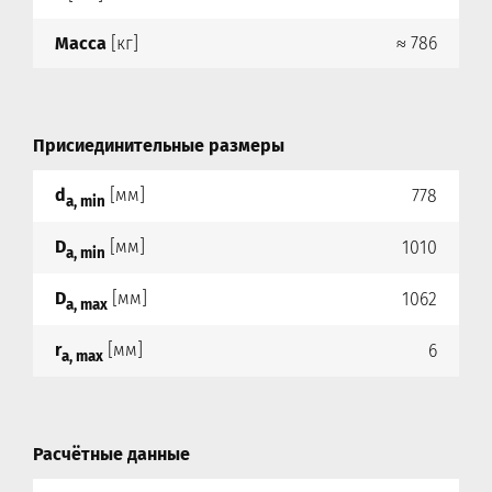
Масса
[кг]
≈ 786
Присиединительные размеры
d
[мм]
778
a, min
D
[мм]
1010
a, min
D
[мм]
1062
a, max
r
[мм]
6
a, max
Расчётные данные