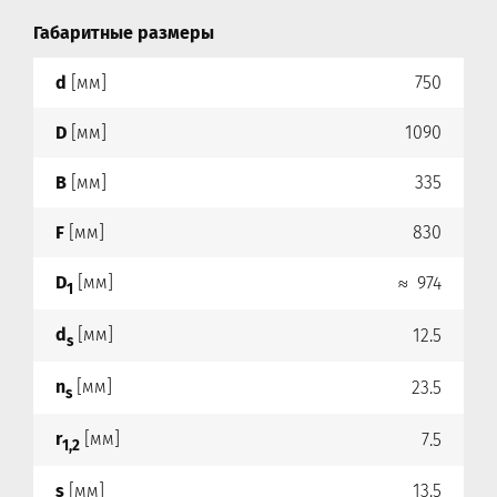
Габаритные размеры
d
[мм]
750
D
[мм]
1090
B
[мм]
335
F
[мм]
830
D
[мм]
≈ 974
1
d
[мм]
12.5
s
n
[мм]
23.5
s
r
[мм]
7.5
1,2
s
[мм]
13.5