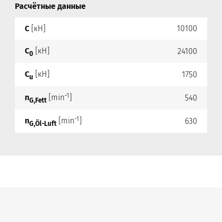
Расчётные данные
C
[кН]
10100
C
[кН]
24100
0
C
[кН]
1750
u
-1
n
[min
]
540
G,Fett
-1
n
[min
]
630
G,Öl-Luft