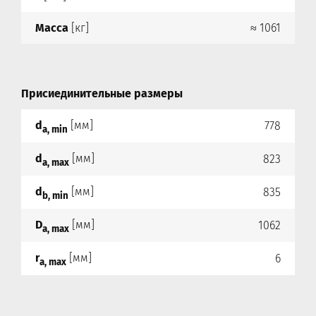
Масса
[кг]
≈ 1061
Присиединительные размеры
d
[мм]
778
a, min
d
[мм]
823
a, max
d
[мм]
835
b, min
D
[мм]
1062
a, max
r
[мм]
6
a, max