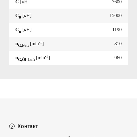
C
[кН]
7600
C
[кН]
15000
0
C
[кН]
1190
u
-1
n
[min
]
810
G,Fett
-1
n
[min
]
960
G,Öl-Luft
Контакт