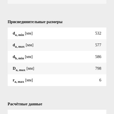
Присиединительные размеры
d
[мм]
532
a, min
d
[мм]
577
a, max
d
[мм]
586
b, min
D
[мм]
798
a, max
r
[мм]
6
a, max
Расчётные данные