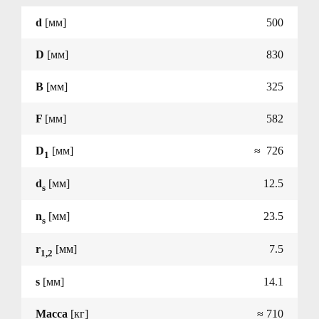
d
[мм]
500
D
[мм]
830
B
[мм]
325
F
[мм]
582
D
[мм]
≈ 726
1
d
[мм]
12.5
s
n
[мм]
23.5
s
r
[мм]
7.5
1,2
s
[мм]
14.1
Масса
[кг]
≈ 710