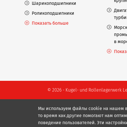
крупн
Шарикоподшипники
Двига
Роликоподшипники
турб
Показать больше
Морск
промы
в мор
Показ
© 2026 - Kugel- und Rollenlagerwerk L
Мы используем файлы cookie на нашем в
то время как другие помогают нам оптим
поведение пользователей. Эти настройк