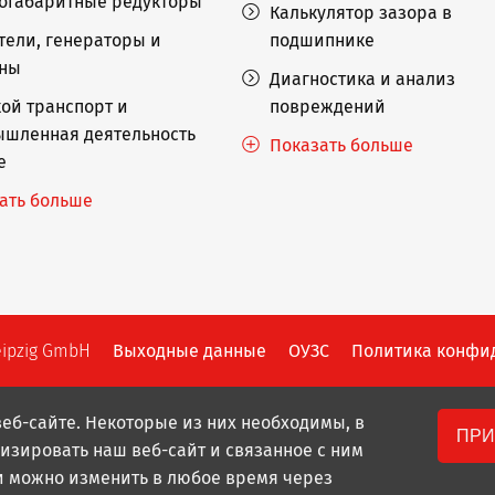
огабаритные редукторы
Калькулятор зазора в
тели, генераторы и
подшипнике
ины
Диагностика и анализ
ой транспорт и
повреждений
шленная деятельность
Показать больше
е
ать больше
eipzig GmbH
Выходные данные
ОУЗС
Политика конфи
еб-сайте. Некоторые из них необходимы, в
ПРИ
изировать наш веб-сайт и связанное с ним
и можно изменить в любое время через