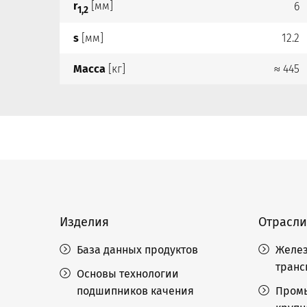
r
[мм]
6
1,2
s
[мм]
12.2
Масса
[кг]
≈ 445
Изделия
Отрасли
База данных продуктов
Желез
транс
Основы технологии
подшипников качения
Пром