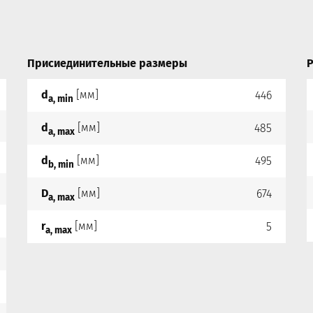
Присиединительные размеры
Р
d
[мм]
446
a, min
d
[мм]
485
a, max
d
[мм]
495
b, min
D
[мм]
674
a, max
r
[мм]
5
a, max