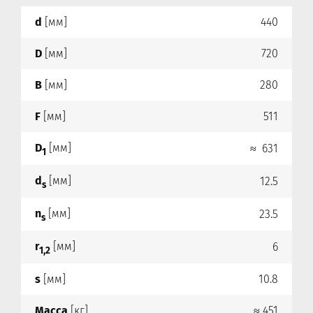
d
[мм]
440
D
[мм]
720
B
[мм]
280
F
[мм]
511
D
[мм]
≈ 631
1
d
[мм]
12.5
s
n
[мм]
23.5
s
r
[мм]
6
1,2
s
[мм]
10.8
Масса
[кг]
≈ 451