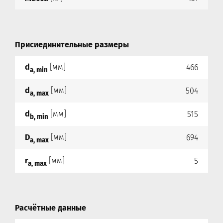
Присиединительные размеры
d
[мм]
466
a, min
d
[мм]
504
a, max
d
[мм]
515
b, min
D
[мм]
694
a, max
r
[мм]
5
a, max
Расчётные данные