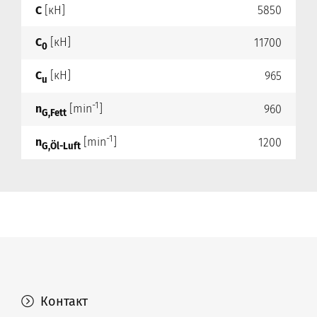
C
[кН]
5850
C
[кН]
11700
0
C
[кН]
965
u
-1
n
[min
]
960
G,Fett
-1
n
[min
]
1200
G,Öl-Luft
Контакт