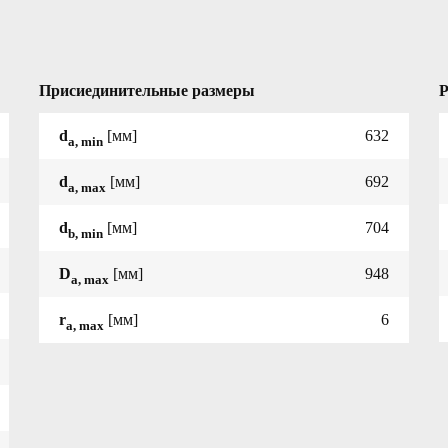
Присиединительные размеры
Р
d
[мм]
632
a, min
d
[мм]
692
a, max
d
[мм]
704
b, min
D
[мм]
948
a, max
r
[мм]
6
a, max