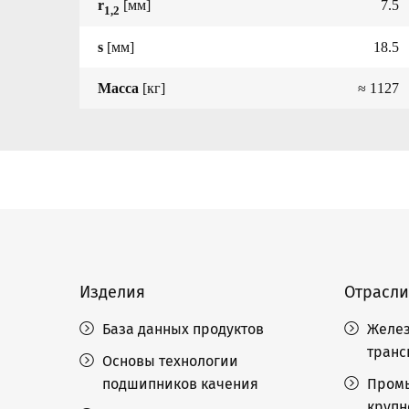
r
[мм]
7.5
1,2
s
[мм]
18.5
Масса
[кг]
≈ 1127
Изделия
Отрасли
База данных продуктов
Желез
транс
Основы технологии
подшипников качения
Пром
крупн