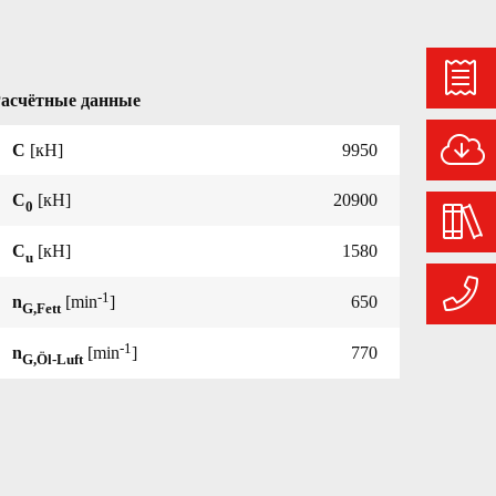
асчётные данные
C
[кН]
9950
C
[кН]
20900
0
C
[кН]
1580
u
-1
n
[min
]
650
G,Fett
-1
n
[min
]
770
G,Öl-Luft