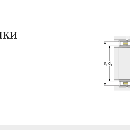
е
ики