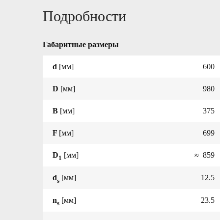
Подробности
Габаритные размеры
d
[мм]
600
D
[мм]
980
B
[мм]
375
F
[мм]
699
D
[мм]
≈ 859
1
d
[мм]
12.5
s
n
[мм]
23.5
s