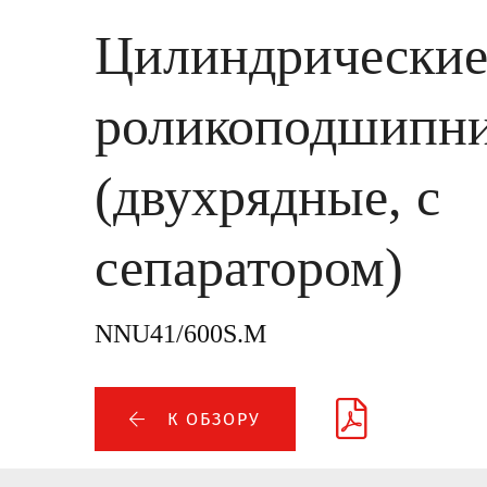
Цилиндрически
роликоподшипн
(двухрядные, с
сепаратором)
NNU41/600S.M
К ОБЗОРУ