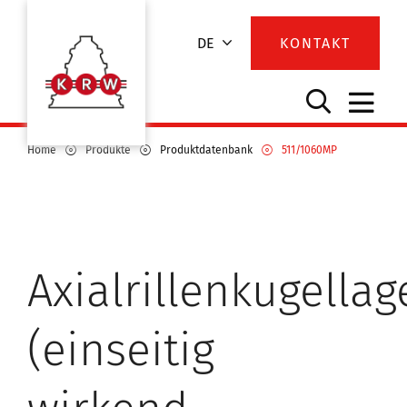
DE
KONTAKT
Home
Produkte
Produktdatenbank
511/1060MP
Axialrillenkugellag
(einseitig