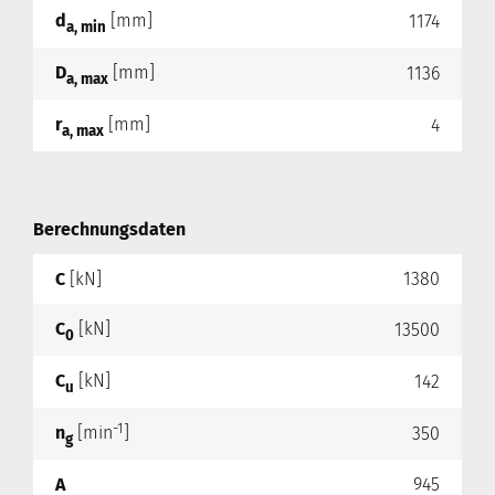
d
[mm]
1174
a, min
D
[mm]
1136
a, max
r
[mm]
4
a, max
Berechnungsdaten
C
[kN]
1380
C
[kN]
13500
0
C
[kN]
142
u
-1
n
[min
]
350
g
A
945