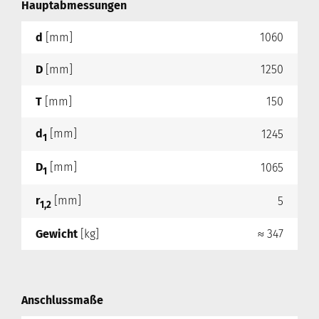
Hauptabmessungen
d
[mm]
1060
D
[mm]
1250
T
[mm]
150
d
[mm]
1245
1
D
[mm]
1065
1
r
[mm]
5
1,2
Gewicht
[kg]
≈ 347
Anschlussmaße