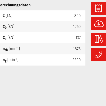
erechnungsdaten
C
[kN]
800
C
[kN]
1260
0
C
[kN]
137
u
-1
n
[min
]
1878
th
-1
n
[min
]
3300
g