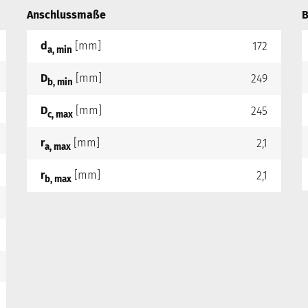
Anschlussmaße
B
d
[mm]
172
a, min
D
[mm]
249
b, min
D
[mm]
245
c, max
r
[mm]
2,1
a, max
r
[mm]
2,1
b, max