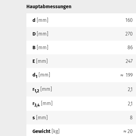
Hauptabmessungen
d
[mm]
160
D
[mm]
270
B
[mm]
86
E
[mm]
247
d
[mm]
≈ 199
1
r
[mm]
2,1
1,2
r
[mm]
2,1
3,4
s
[mm]
8
Gewicht
[kg]
≈ 20