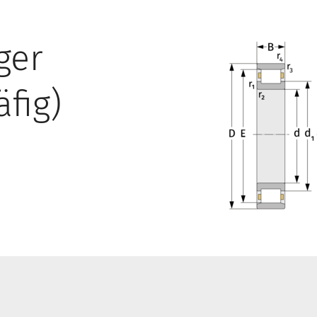
ger
äfig)