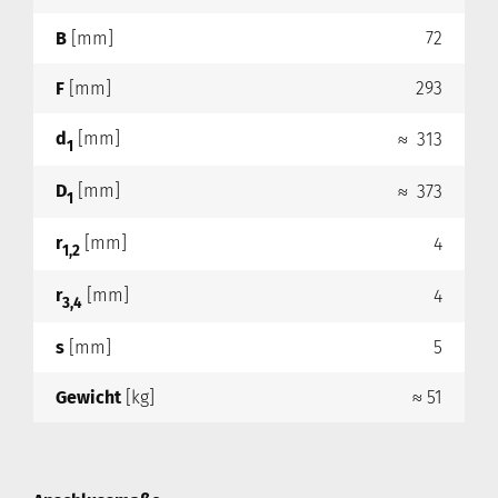
B
[mm]
72
F
[mm]
293
d
[mm]
≈ 313
1
D
[mm]
≈ 373
1
r
[mm]
4
1,2
r
[mm]
4
3,4
s
[mm]
5
Gewicht
[kg]
≈ 51