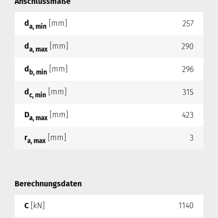
Anschlussmaße
d
[mm]
257
a, min
d
[mm]
290
a, max
d
[mm]
296
b, min
d
[mm]
315
c, min
D
[mm]
423
a, max
r
[mm]
3
a, max
Berechnungsdaten
C
[kN]
1140