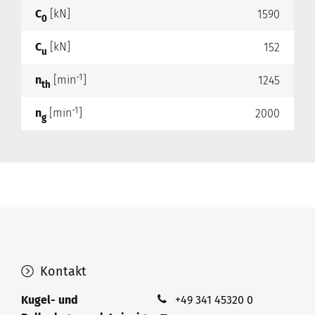
C
[kN]
1590
0
C
[kN]
152
u
-1
n
[min
]
1245
th
-1
n
[min
]
2000
g
Kontakt
Kugel- und
+49 341 45320 0