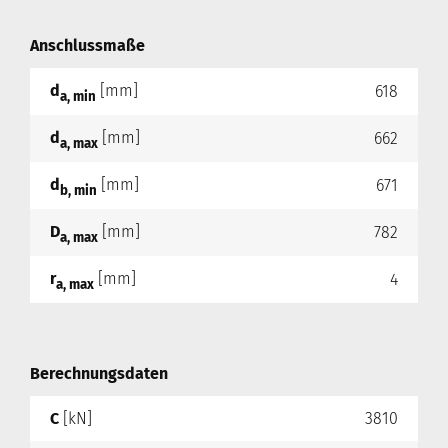
Anschlussmaße
d
[mm]
618
a, min
d
[mm]
662
a, max
d
[mm]
671
b, min
D
[mm]
782
a, max
r
[mm]
4
a, max
Berechnungsdaten
C
[kN]
3810