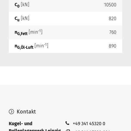
C
[kN]
10500
0
C
[kN]
820
u
-1
n
[min
]
760
G,Fett
-1
n
[min
]
890
G,Öl-Luft
Kontakt
Kugel- und
+49 341 45320 0
Rollenlagerwerk Leipzig