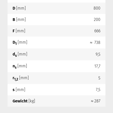
D
[mm]
800
B
[mm]
200
F
[mm]
666
D
[mm]
≈ 738
1
d
[mm]
9,5
s
n
[mm]
17,7
s
r
[mm]
5
1,2
s
[mm]
7,5
Gewicht
[kg]
≈ 287