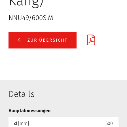
Käfig)
NNU49/600S.M
ZUR ÜBERSICHT
Details
Hauptabmessungen
d
[mm]
600