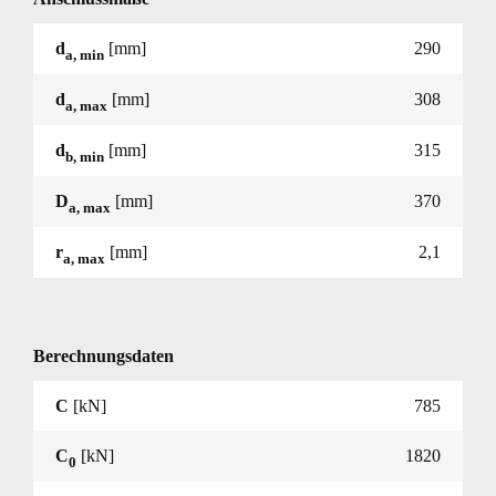
d
[mm]
290
a, min
d
[mm]
308
a, max
d
[mm]
315
b, min
D
[mm]
370
a, max
r
[mm]
2,1
a, max
Berechnungsdaten
C
[kN]
785
C
[kN]
1820
0