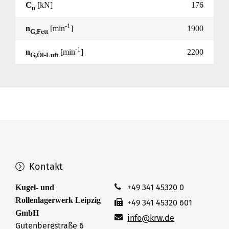
C
[kN]
176
u
-1
n
[min
]
1900
G,Fett
-1
n
[min
]
2200
G,Öl-Luft
Kontakt
+49 341 45320 0
Kugel- und
Rollenlagerwerk Leipzig
+49 341 45320 601
GmbH
info@krw.de
Gutenbergstraße 6