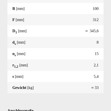
B
[mm]
100
F
[mm]
312
D
[mm]
≈ 345,6
1
d
[mm]
8
s
n
[mm]
15
s
r
[mm]
2,1
1,2
s
[mm]
5,4
Gewicht
[kg]
≈ 33
Anschlussmaße