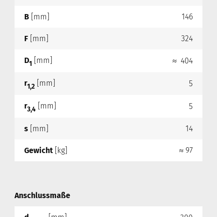
B
[mm]
146
F
[mm]
324
D
[mm]
≈ 404
1
r
[mm]
5
1,2
r
[mm]
5
3,4
s
[mm]
14
Gewicht
[kg]
≈ 97
Anschlussmaße