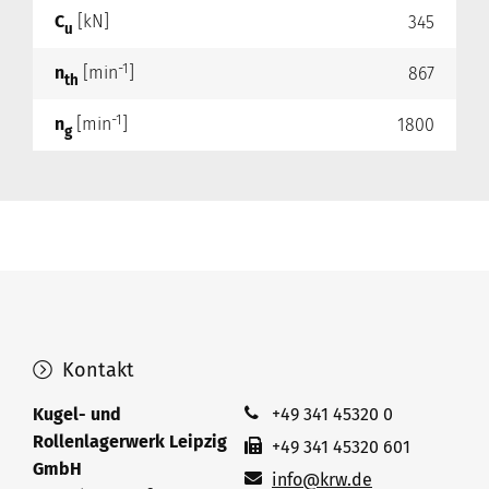
C
[kN]
345
u
-1
n
[min
]
867
th
-1
n
[min
]
1800
g
Kontakt
Kugel- und
+49 341 45320 0
Rollenlagerwerk Leipzig
+49 341 45320 601
GmbH
info@krw.de