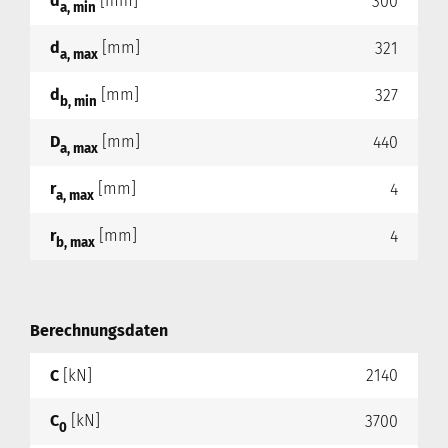
d
[mm]
300
a, min
d
[mm]
321
a, max
d
[mm]
327
b, min
D
[mm]
440
a, max
r
[mm]
4
a, max
r
[mm]
4
b, max
Berechnungsdaten
C
[kN]
2140
C
[kN]
3700
0