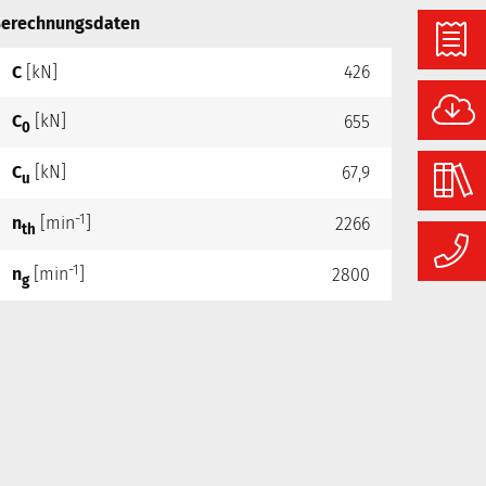
erechnungsdaten
C
[kN]
426
C
[kN]
655
0
C
[kN]
67,9
u
-1
n
[min
]
2266
th
-1
n
[min
]
2800
g