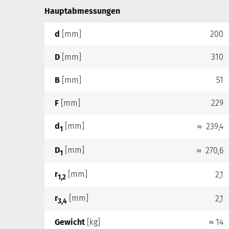
Hauptabmessungen
d
[mm]
200
D
[mm]
310
B
[mm]
51
F
[mm]
229
d
[mm]
≈ 239,4
1
D
[mm]
≈ 270,6
1
r
[mm]
2,1
1,2
r
[mm]
2,1
3,4
Gewicht
[kg]
≈ 14