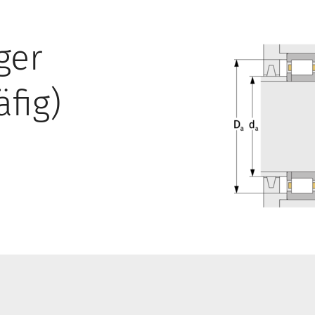
ger
äfig)