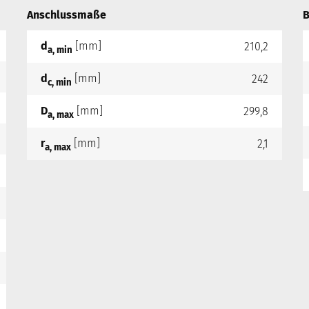
Anschlussmaße
B
d
[mm]
210,2
a, min
d
[mm]
242
c, min
D
[mm]
299,8
a, max
r
[mm]
2,1
a, max