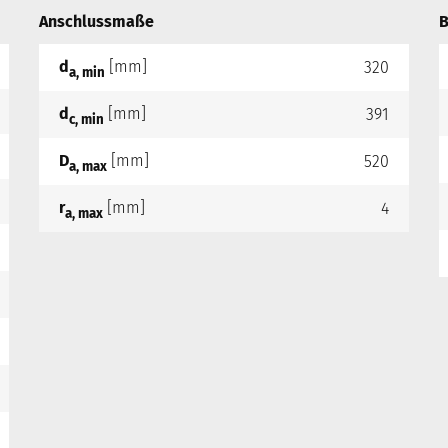
Anschlussmaße
B
d
[mm]
320
a, min
d
[mm]
391
c, min
D
[mm]
520
a, max
r
[mm]
4
a, max