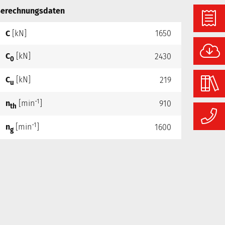
erechnungsdaten
C
[kN]
1650
C
[kN]
2430
0
C
[kN]
219
u
-1
n
[min
]
910
th
-1
n
[min
]
1600
g