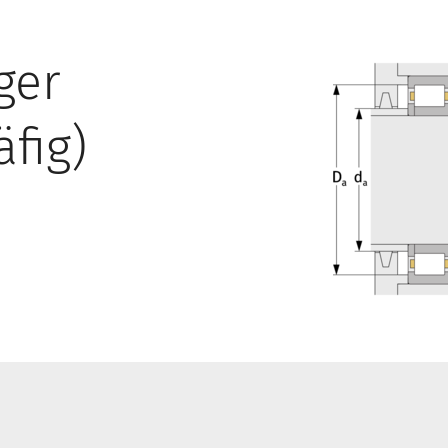
ger
äfig)