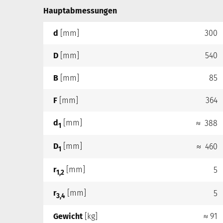
Hauptabmessungen
d
[mm]
300
D
[mm]
540
B
[mm]
85
F
[mm]
364
d
[mm]
≈ 388
1
D
[mm]
≈ 460
1
r
[mm]
5
1,2
r
[mm]
5
3,4
Gewicht
[kg]
≈ 91