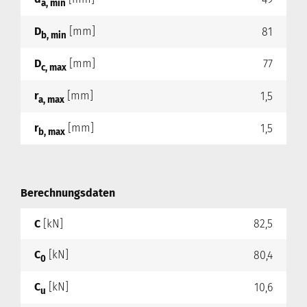
a, min
D
[mm]
81
b, min
D
[mm]
77
c, max
r
[mm]
1,5
a, max
r
[mm]
1,5
b, max
Berechnungsdaten
C
[kN]
82,5
C
[kN]
80,4
0
C
[kN]
10,6
u