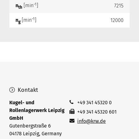
-1
n
[min
]
7215
th
-1
n
[min
]
12000
g
Kontakt
Kugel- und
+49 341 45320 0
Rollenlagerwerk Leipzig
+49 341 45320 601
GmbH
info@krw.de
Gutenbergstraße 6
04178 Leipzig, Germany