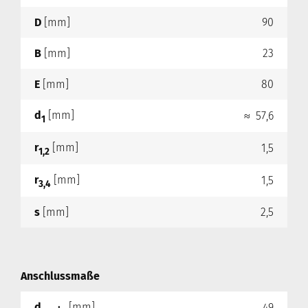
D
[mm]
90
B
[mm]
23
E
[mm]
80
d
[mm]
≈ 57,6
1
r
[mm]
1,5
1,2
r
[mm]
1,5
3,4
s
[mm]
2,5
Anschlussmaße
d
[mm]
49