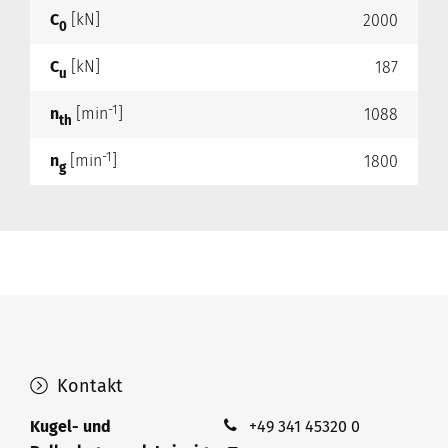
C
[kN]
2000
0
C
[kN]
187
u
-1
n
[min
]
1088
th
-1
n
[min
]
1800
g
Kontakt
Kugel- und
+49 341 45320 0