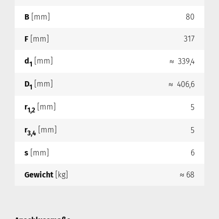
B
[mm]
80
F
[mm]
317
d
[mm]
≈ 339,4
1
D
[mm]
≈ 406,6
1
r
[mm]
5
1,2
r
[mm]
5
3,4
s
[mm]
6
Gewicht
[kg]
≈ 68