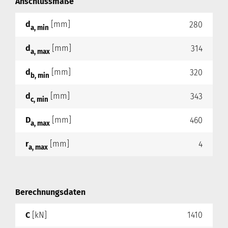
Anschlussmaße
d
[mm]
280
a, min
d
[mm]
314
a, max
d
[mm]
320
b, min
d
[mm]
343
c, min
D
[mm]
460
a, max
r
[mm]
4
a, max
Berechnungsdaten
C
[kN]
1410