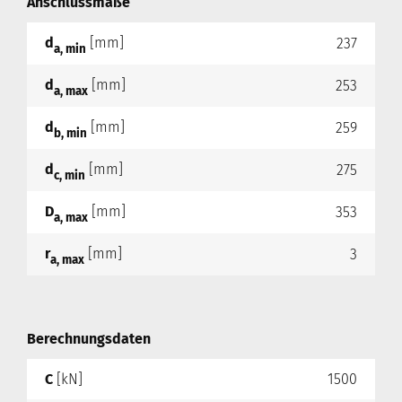
Anschlussmaße
d
[mm]
237
a, min
d
[mm]
253
a, max
d
[mm]
259
b, min
d
[mm]
275
c, min
D
[mm]
353
a, max
r
[mm]
3
a, max
Berechnungsdaten
C
[kN]
1500