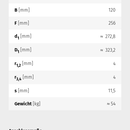
B
[mm]
120
F
[mm]
256
d
[mm]
≈ 272,8
1
D
[mm]
≈ 323,2
1
r
[mm]
4
1,2
r
[mm]
4
3,4
s
[mm]
11,5
Gewicht
[kg]
≈ 54