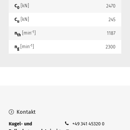
C
[kN]
2470
0
C
[kN]
245
u
-1
n
[min
]
1187
th
-1
n
[min
]
2300
g
Kontakt
Kugel- und
+49 341 45320 0